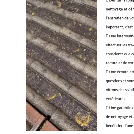
 Des tarifs comp
nettoyage et dé
l’entretien de v
important, c’est 
 Une interventi
effectuer les tr
conscients que c
toiture et de vot
 Une écoute att
questions et vous
offrons des solu
extérieures.
 Une garantie d
de nettoyage et 
bénéficier d’une