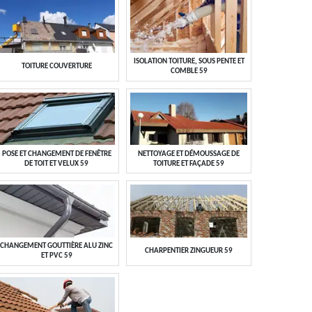
ISOLATION TOITURE, SOUS PENTE ET
TOITURE COUVERTURE
COMBLE 59
POSE ET CHANGEMENT DE FENÊTRE
NETTOYAGE ET DÉMOUSSAGE DE
DE TOIT ET VELUX 59
TOITURE ET FAÇADE 59
CHANGEMENT GOUTTIÈRE ALU ZINC
CHARPENTIER ZINGUEUR 59
ET PVC 59