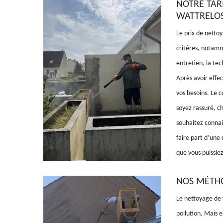
NOTRE TAR
WATTRELOS
Le prix de netto
critères, notamm
entretien, la tec
Après avoir effec
vos besoins. Le 
soyez rassuré, ch
souhaitez connait
faire part d’une
que vous puissiez
NOS MÉTHO
Le nettoyage de 
pollution. Mais e